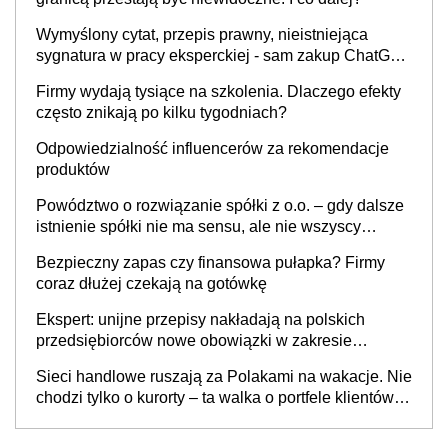
Wymyślony cytat, przepis prawny, nieistniejąca
sygnatura w pracy eksperckiej - sam zakup ChatGPT
to nie wdrożenie AI w firmie
Firmy wydają tysiące na szkolenia. Dlaczego efekty
często znikają po kilku tygodniach?
Odpowiedzialność influencerów za rekomendacje
produktów
Powództwo o rozwiązanie spółki z o.o. – gdy dalsze
istnienie spółki nie ma sensu, ale nie wszyscy
wspólnicy są tego zdania
Bezpieczny zapas czy finansowa pułapka? Firmy
coraz dłużej czekają na gotówkę
Ekspert: unijne przepisy nakładają na polskich
przedsiębiorców nowe obowiązki w zakresie
opakowań
Sieci handlowe ruszają za Polakami na wakacje. Nie
chodzi tylko o kurorty – ta walka o portfele klientów
dzieje się także tam, gdzie wielu spędzi urlop po
cichu