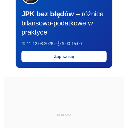
JPK bez błędów
– różnice
bilansowo-podatkowe w
praktyce
📅 11-12.08.2026 r.
🕐 9:00-15:00
Zapisz się
REKLAMA