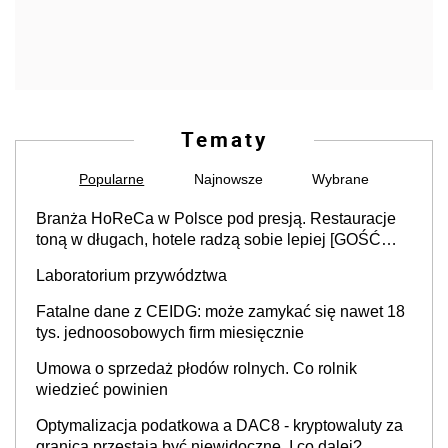
Tematy
Popularne
Najnowsze
Wybrane
Branża HoReCa w Polsce pod presją. Restauracje
toną w długach, hotele radzą sobie lepiej [GOŚĆ
INFOR.PL]
Laboratorium przywództwa
Fatalne dane z CEIDG: może zamykać się nawet 18
tys. jednoosobowych firm miesięcznie
Umowa o sprzedaż płodów rolnych. Co rolnik
wiedzieć powinien
Optymalizacja podatkowa a DAC8 - kryptowaluty za
granicą przestają być niewidoczne. I co dalej?