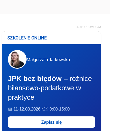
AUTOPROMOCJA
SZKOLENIE ONLINE
Małgorzata Tarkowska
JPK bez błędów
– różnice
bilansowo-podatkowe w
praktyce
📅 11-12.08.2026 r.
🕐 9:00-15:00
Zapisz się