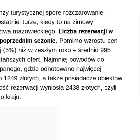
anży turystycznej spore rozczarowanie,
tatniej turze, kiedy to na zimowy
Liczba rezerwacji w
dztwa mazowieckiego.
 poprzednim sezonie.
Pomimo wzrostu cen
ej (5%) niż w zeszłym roku – średnio 995
najtańszych ofert. Najmniej powodów do
panego, gdzie odnotowano najwięcej
nio 1249 złotych, a także posiadacze obiektów
ość rezerwacji wyniosła 2438 złotych, czyli
o kraju.