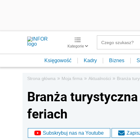
Kategorie
Księgowość
Kadry
Biznes
S
»
»
»
Strona główna
Moja firma
Aktualności
Branża tury
Branża turystyczna
feriach
Subskrybuj nas na Youtube
Zapisz