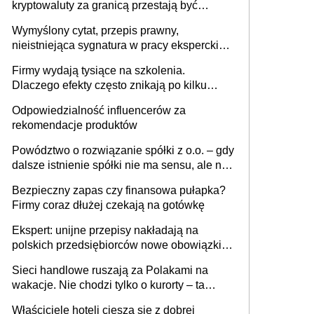
kryptowaluty za granicą przestają być
niewidoczne. I co dalej?
Wymyślony cytat, przepis prawny,
nieistniejąca sygnatura w pracy eksperckiej -
sam zakup ChatGPT to nie wdrożenie AI w
Firmy wydają tysiące na szkolenia.
firmie
Dlaczego efekty często znikają po kilku
tygodniach?
Odpowiedzialność influencerów za
rekomendacje produktów
Powództwo o rozwiązanie spółki z o.o. – gdy
dalsze istnienie spółki nie ma sensu, ale nie
wszyscy wspólnicy są tego zdania
Bezpieczny zapas czy finansowa pułapka?
Firmy coraz dłużej czekają na gotówkę
Ekspert: unijne przepisy nakładają na
polskich przedsiębiorców nowe obowiązki w
zakresie opakowań
Sieci handlowe ruszają za Polakami na
wakacje. Nie chodzi tylko o kurorty – ta
walka o portfele klientów dzieje się także
Właściciele hoteli cieszą się z dobrej