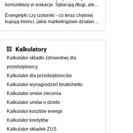
tam, gdzie wielu spędzi urlop po cichu
koniunktury w wakacje. Spłacają długi, ale
już martwią się, co będzie jesienią
Energetyki czy izotoniki - co teraz chętniej
kupują klienci, jakie marketingowe działania
podejmują sklepy
Kalkulatory
Kalkulator składki zdrowotnej dla
przedsiębiorcy
Kalkulator dla przedsiębiorców
Kalkulator wynagrodzeń brutto/netto
Kalkulator umów zlecenia
Kalkulator umów o dzieło
Kalkulator kosztów energii
Kalkulator kredytów
Kalkulator składek ZUS