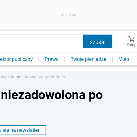
REKLAMA
Sklep
ektor publiczny
Prawo
Twoje pieniądze
Moto
styczna niezadowolona po feriach
 niezadowolona po
 się na newsletter