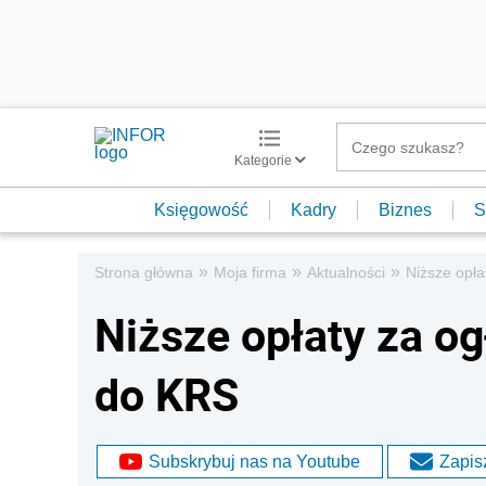
Kategorie
Księgowość
Kadry
Biznes
S
»
»
»
Strona główna
Moja firma
Aktualności
Niższe opł
Niższe opłaty za o
do KRS
Subskrybuj nas na Youtube
Zapisz