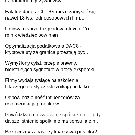
Laboratorium przywództwa
Fatalne dane z CEIDG: może zamykać się
nawet 18 tys. jednoosobowych firm
miesięcznie
Umowa o sprzedaż płodów rolnych. Co
rolnik wiedzieć powinien
Optymalizacja podatkowa a DAC8 -
kryptowaluty za granicą przestają być
niewidoczne. I co dalej?
Wymyślony cytat, przepis prawny,
nieistniejąca sygnatura w pracy eksperckiej -
sam zakup ChatGPT to nie wdrożenie AI w
Firmy wydają tysiące na szkolenia.
firmie
Dlaczego efekty często znikają po kilku
tygodniach?
Odpowiedzialność influencerów za
rekomendacje produktów
Powództwo o rozwiązanie spółki z o.o. – gdy
dalsze istnienie spółki nie ma sensu, ale nie
wszyscy wspólnicy są tego zdania
Bezpieczny zapas czy finansowa pułapka?