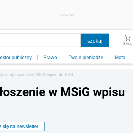
REKLAMA
Sklep
ektor publiczny
Prawo
Twoje pieniądze
Moto
aty za ogłoszenie w MSiG wpisu do KRS
głoszenie w MSiG wpisu
 się na newsletter