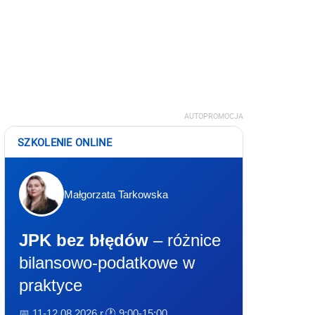
AUTOPROMOCJA
SZKOLENIE ONLINE
Małgorzata Tarkowska
JPK bez błędów
– różnice
bilansowo-podatkowe w
praktyce
📅 11-12.08.2026 r.
🕐 9:00-15:00