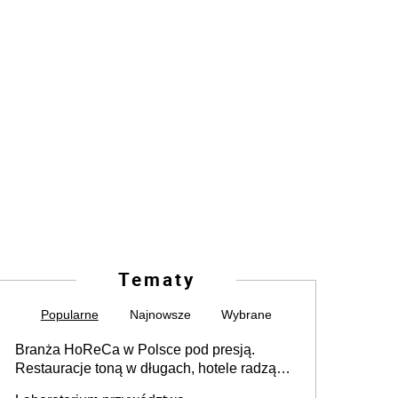
Tematy
Popularne
Najnowsze
Wybrane
Branża HoReCa w Polsce pod presją.
Restauracje toną w długach, hotele radzą
sobie lepiej [GOŚĆ INFOR.PL]