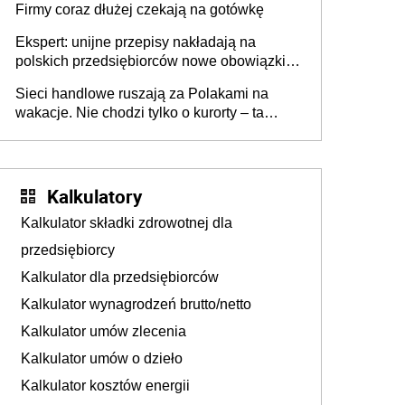
Firmy coraz dłużej czekają na gotówkę
Ekspert: unijne przepisy nakładają na
polskich przedsiębiorców nowe obowiązki w
zakresie opakowań
Sieci handlowe ruszają za Polakami na
wakacje. Nie chodzi tylko o kurorty – ta
walka o portfele klientów dzieje się także
tam, gdzie wielu spędzi urlop po cichu
Kalkulatory
Kalkulator składki zdrowotnej dla
przedsiębiorcy
Kalkulator dla przedsiębiorców
Kalkulator wynagrodzeń brutto/netto
Kalkulator umów zlecenia
Kalkulator umów o dzieło
Kalkulator kosztów energii