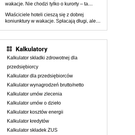
wakacje. Nie chodzi tylko o kurorty – ta
walka o portfele klientów dzieje się także
Właściciele hoteli cieszą się z dobrej
tam, gdzie wielu spędzi urlop po cichu
koniunktury w wakacje. Spłacają długi, ale
już martwią się, co będzie jesienią
Kalkulatory
Kalkulator składki zdrowotnej dla
przedsiębiorcy
Kalkulator dla przedsiębiorców
Kalkulator wynagrodzeń brutto/netto
Kalkulator umów zlecenia
Kalkulator umów o dzieło
Kalkulator kosztów energii
Kalkulator kredytów
Kalkulator składek ZUS