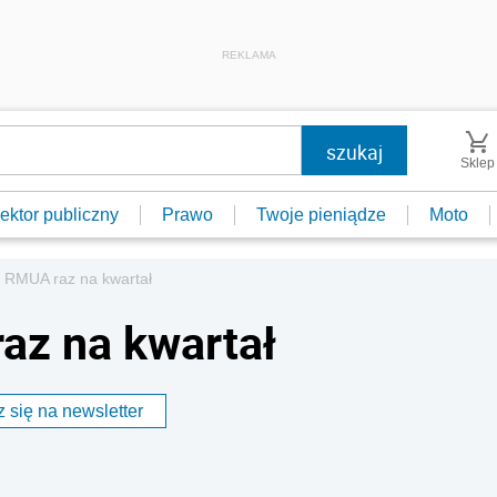
REKLAMA
Sklep
ektor publiczny
Prawo
Twoje pieniądze
Moto
 RMUA raz na kwartał
az na kwartał
 się na newsletter