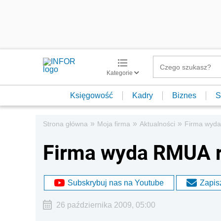
Kategorie
Księgowość
Kadry
Biznes
S
»
»
»
Strona główna
Moja firma
Aktualności
Firma wyda
Firma wyda RMUA r
Subskrybuj nas na Youtube
Zapisz
26 października 2009, 05:00