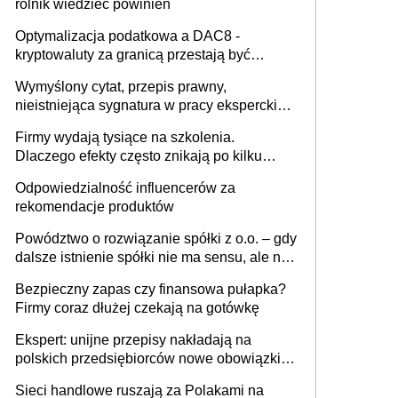
rolnik wiedzieć powinien
Optymalizacja podatkowa a DAC8 -
kryptowaluty za granicą przestają być
niewidoczne. I co dalej?
Wymyślony cytat, przepis prawny,
nieistniejąca sygnatura w pracy eksperckiej -
sam zakup ChatGPT to nie wdrożenie AI w
Firmy wydają tysiące na szkolenia.
firmie
Dlaczego efekty często znikają po kilku
tygodniach?
Odpowiedzialność influencerów za
rekomendacje produktów
Powództwo o rozwiązanie spółki z o.o. – gdy
dalsze istnienie spółki nie ma sensu, ale nie
wszyscy wspólnicy są tego zdania
Bezpieczny zapas czy finansowa pułapka?
Firmy coraz dłużej czekają na gotówkę
Ekspert: unijne przepisy nakładają na
polskich przedsiębiorców nowe obowiązki w
zakresie opakowań
Sieci handlowe ruszają za Polakami na