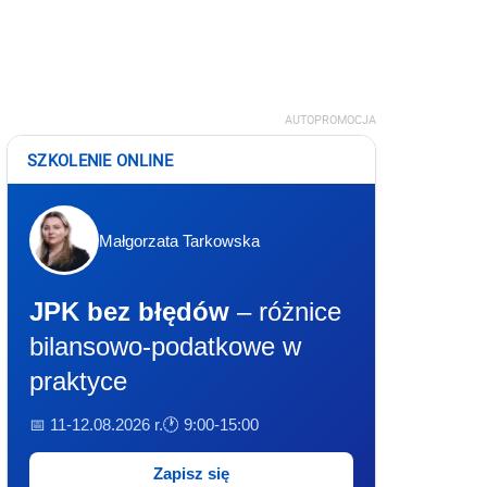
AUTOPROMOCJA
SZKOLENIE ONLINE
Małgorzata Tarkowska
JPK bez błędów
– różnice
bilansowo-podatkowe w
praktyce
📅 11-12.08.2026 r.
🕐 9:00-15:00
Zapisz się