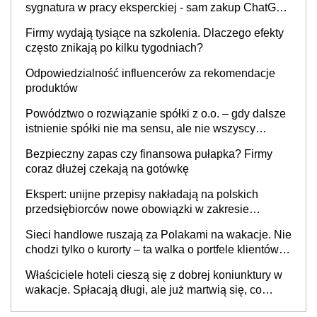
sygnatura w pracy eksperckiej - sam zakup ChatGPT
to nie wdrożenie AI w firmie
Firmy wydają tysiące na szkolenia. Dlaczego efekty
często znikają po kilku tygodniach?
Odpowiedzialność influencerów za rekomendacje
produktów
Powództwo o rozwiązanie spółki z o.o. – gdy dalsze
istnienie spółki nie ma sensu, ale nie wszyscy
wspólnicy są tego zdania
Bezpieczny zapas czy finansowa pułapka? Firmy
coraz dłużej czekają na gotówkę
Ekspert: unijne przepisy nakładają na polskich
przedsiębiorców nowe obowiązki w zakresie
opakowań
Sieci handlowe ruszają za Polakami na wakacje. Nie
chodzi tylko o kurorty – ta walka o portfele klientów
dzieje się także tam, gdzie wielu spędzi urlop po
Właściciele hoteli cieszą się z dobrej koniunktury w
cichu
wakacje. Spłacają długi, ale już martwią się, co
będzie jesienią