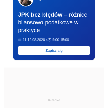
JPK bez błędów
– różnice
bilansowo-podatkowe w
praktyce
📅 11-12.08.2026 r.
🕐 9:00-15:00
Zapisz się
REKLAMA