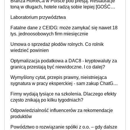
Branża HoReCa w Polsce pod presją. Restauracje
toną w długach, hotele radzą sobie lepiej [GOŚĆ
INFOR.PL]
Laboratorium przywództwa
Fatalne dane z CEIDG: może zamykać się nawet 18
tys. jednoosobowych firm miesięcznie
Umowa o sprzedaż płodów rolnych. Co rolnik
wiedzieć powinien
Optymalizacja podatkowa a DAC8 - kryptowaluty za
granicą przestają być niewidoczne. I co dalej?
Wymyślony cytat, przepis prawny, nieistniejąca
sygnatura w pracy eksperckiej - sam zakup ChatGPT
to nie wdrożenie AI w firmie
Firmy wydają tysiące na szkolenia. Dlaczego efekty
często znikają po kilku tygodniach?
Odpowiedzialność influencerów za rekomendacje
produktów
Powództwo o rozwiązanie spółki z o.o. – gdy dalsze