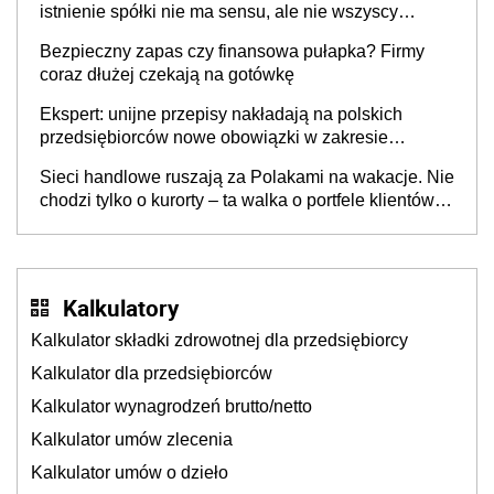
istnienie spółki nie ma sensu, ale nie wszyscy
wspólnicy są tego zdania
Bezpieczny zapas czy finansowa pułapka? Firmy
coraz dłużej czekają na gotówkę
Ekspert: unijne przepisy nakładają na polskich
przedsiębiorców nowe obowiązki w zakresie
opakowań
Sieci handlowe ruszają za Polakami na wakacje. Nie
chodzi tylko o kurorty – ta walka o portfele klientów
dzieje się także tam, gdzie wielu spędzi urlop po
cichu
Kalkulatory
Kalkulator składki zdrowotnej dla przedsiębiorcy
Kalkulator dla przedsiębiorców
Kalkulator wynagrodzeń brutto/netto
Kalkulator umów zlecenia
Kalkulator umów o dzieło