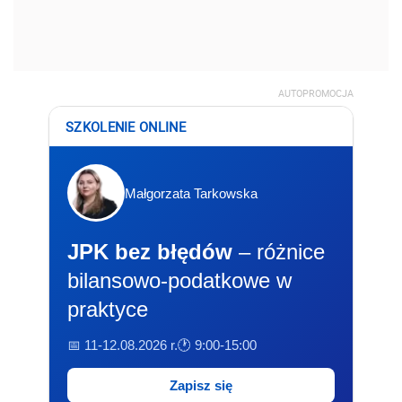
AUTOPROMOCJA
SZKOLENIE ONLINE
Małgorzata Tarkowska
JPK bez błędów
– różnice
bilansowo-podatkowe w
praktyce
📅 11-12.08.2026 r.
🕐 9:00-15:00
Zapisz się