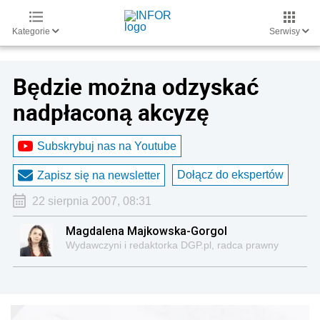
Kategorie
Serwisy
Będzie można odzyskać
nadpłaconą akcyzę
Subskrybuj nas na Youtube
Dołącz do ekspertów
Zapisz się na newsletter
22 sierpnia 2007, 08:31
Magdalena Majkowska-Gorgol
Wydawczyni i redaktorka DGP.pl, radca prawny