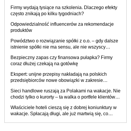
to nie wdrożenie AI w firmie
Firmy wydają tysiące na szkolenia. Dlaczego efekty
często znikają po kilku tygodniach?
Odpowiedzialność influencerów za rekomendacje
produktów
Powództwo o rozwiązanie spółki z o.o. – gdy dalsze
istnienie spółki nie ma sensu, ale nie wszyscy
wspólnicy są tego zdania
Bezpieczny zapas czy finansowa pułapka? Firmy
coraz dłużej czekają na gotówkę
Ekspert: unijne przepisy nakładają na polskich
przedsiębiorców nowe obowiązki w zakresie
opakowań
Sieci handlowe ruszają za Polakami na wakacje. Nie
chodzi tylko o kurorty – ta walka o portfele klientów
dzieje się także tam, gdzie wielu spędzi urlop po
Właściciele hoteli cieszą się z dobrej koniunktury w
cichu
wakacje. Spłacają długi, ale już martwią się, co
będzie jesienią