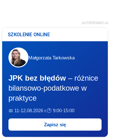
AUTOPROMOCJA
SZKOLENIE ONLINE
Małgorzata Tarkowska
JPK bez błędów
– różnice
bilansowo-podatkowe w
praktyce
📅 11-12.08.2026 r.
🕐 9:00-15:00
Zapisz się