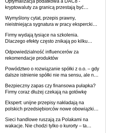
Optymalizacja podatkowa a DAC8 -
kryptowaluty za granicą przestają być
niewidoczne. I co dalej?
Wymyślony cytat, przepis prawny,
nieistniejąca sygnatura w pracy eksperckiej -
sam zakup ChatGPT to nie wdrożenie AI w
Firmy wydają tysiące na szkolenia.
firmie
Dlaczego efekty często znikają po kilku
tygodniach?
Odpowiedzialność influencerów za
rekomendacje produktów
Powództwo o rozwiązanie spółki z o.o. – gdy
dalsze istnienie spółki nie ma sensu, ale nie
wszyscy wspólnicy są tego zdania
Bezpieczny zapas czy finansowa pułapka?
Firmy coraz dłużej czekają na gotówkę
Ekspert: unijne przepisy nakładają na
polskich przedsiębiorców nowe obowiązki w
zakresie opakowań
Sieci handlowe ruszają za Polakami na
wakacje. Nie chodzi tylko o kurorty – ta
walka o portfele klientów dzieje się także