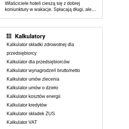
Właściciele hoteli cieszą się z dobrej
tam, gdzie wielu spędzi urlop po cichu
koniunktury w wakacje. Spłacają długi, ale
już martwią się, co będzie jesienią
Kalkulatory
Kalkulator składki zdrowotnej dla
przedsiębiorcy
Kalkulator dla przedsiębiorców
Kalkulator wynagrodzeń brutto/netto
Kalkulator umów zlecenia
Kalkulator umów o dzieło
Kalkulator kosztów energii
Kalkulator kredytów
Kalkulator składek ZUS
Kalkulator VAT