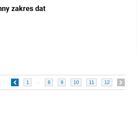
nny zakres dat
...
1
8
9
10
11
12