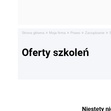
»
»
»
»
Strona główna
Moja firma
Prawo
Zarządzanie
S
Oferty szkoleń
Niestety ni