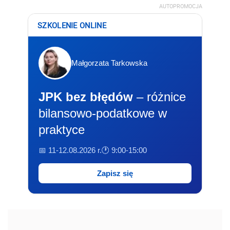
AUTOPROMOCJA
SZKOLENIE ONLINE
Małgorzata Tarkowska
JPK bez błędów
– różnice
bilansowo-podatkowe w
praktyce
📅 11-12.08.2026 r.
🕐 9:00-15:00
Zapisz się