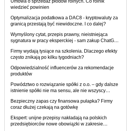
Umowa o sprzedaż płodów rolnych. Co rolnik
wiedzieć powinien
Optymalizacja podatkowa a DAC8 - kryptowaluty za
granicą przestają być niewidoczne. I co dalej?
Wymyślony cytat, przepis prawny, nieistniejąca
sygnatura w pracy eksperckiej - sam zakup ChatGPT
to nie wdrożenie AI w firmie
Firmy wydają tysiące na szkolenia. Dlaczego efekty
często znikają po kilku tygodniach?
Odpowiedzialność influencerów za rekomendacje
produktów
Powództwo o rozwiązanie spółki z o.o. – gdy dalsze
istnienie spółki nie ma sensu, ale nie wszyscy
wspólnicy są tego zdania
Bezpieczny zapas czy finansowa pułapka? Firmy
coraz dłużej czekają na gotówkę
Ekspert: unijne przepisy nakładają na polskich
przedsiębiorców nowe obowiązki w zakresie
opakowań