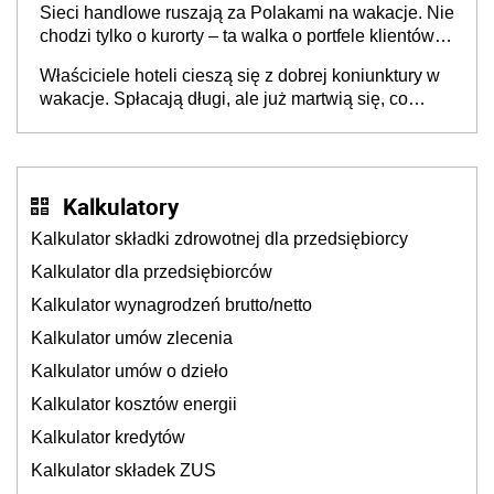
Sieci handlowe ruszają za Polakami na wakacje. Nie
chodzi tylko o kurorty – ta walka o portfele klientów
dzieje się także tam, gdzie wielu spędzi urlop po
Właściciele hoteli cieszą się z dobrej koniunktury w
cichu
wakacje. Spłacają długi, ale już martwią się, co
będzie jesienią
Kalkulatory
Kalkulator składki zdrowotnej dla przedsiębiorcy
Kalkulator dla przedsiębiorców
Kalkulator wynagrodzeń brutto/netto
Kalkulator umów zlecenia
Kalkulator umów o dzieło
Kalkulator kosztów energii
Kalkulator kredytów
Kalkulator składek ZUS