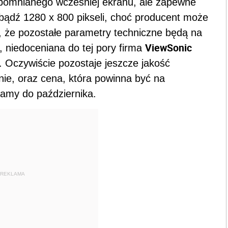
wspomnianego wcześniej ekranu, ale zapewne
bądź 1280 x 800 pikseli, choć producent może
, że pozostałe parametry techniczne będą na
ViewSonic
e, niedoceniana do tej pory firma
 Oczywiście pozostaje jeszcze jakość
ynie, oraz cena, która powinna być na
kamy do października.
REKLAMA