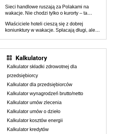
zakresie opakowań
Sieci handlowe ruszają za Polakami na
wakacje. Nie chodzi tylko o kurorty – ta
walka o portfele klientów dzieje się także
Właściciele hoteli cieszą się z dobrej
tam, gdzie wielu spędzi urlop po cichu
koniunktury w wakacje. Spłacają długi, ale
już martwią się, co będzie jesienią
Kalkulatory
Kalkulator składki zdrowotnej dla
przedsiębiorcy
Kalkulator dla przedsiębiorców
Kalkulator wynagrodzeń brutto/netto
Kalkulator umów zlecenia
Kalkulator umów o dzieło
Kalkulator kosztów energii
Kalkulator kredytów