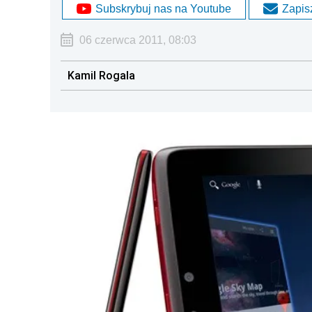
Subskrybuj nas na Youtube
Zapisz
06 czerwca 2011, 08:03
Kamil Rogala