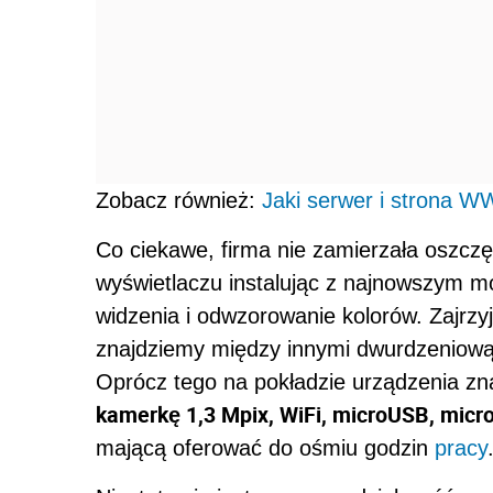
Zobacz również:
Jaki serwer i strona W
Co ciekawe, firma nie zamierzała oszcz
wyświetlaczu instalując z najnowszym mo
widzenia i odwzorowanie kolorów. Zajrzy
znajdziemy między innymi dwurdzeniową 
Oprócz tego na pokładzie urządzenia zn
kamerkę 1,3 Mpix, WiFi, microUSB, mic
mającą oferować do ośmiu godzin
pracy