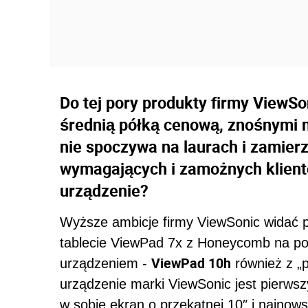
Do tej pory produkty firmy ViewSon
średnią półką cenową, znośnymi m
nie spoczywa na laurach i zamierz
wymagających i zamożnych klien
urządzenie?
Wyższe ambicje firmy ViewSonic widać
tablecie ViewPad 7x z Honeycomb na po
ViewPad 10h
urządzeniem -
również z „
urządzenie marki ViewSonic jest pierw
w sobie ekran o przekątnej 10″ i najno