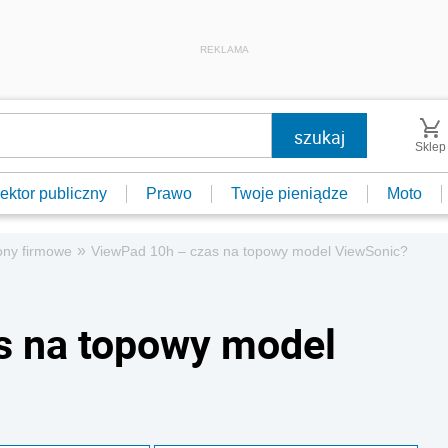
REKLAMA
Sklep
ektor publiczny
Prawo
Twoje pieniądze
Moto
»
ony firmowe
ViewPad 10h – czas na topowy model ViewSonic?
s na topowy model