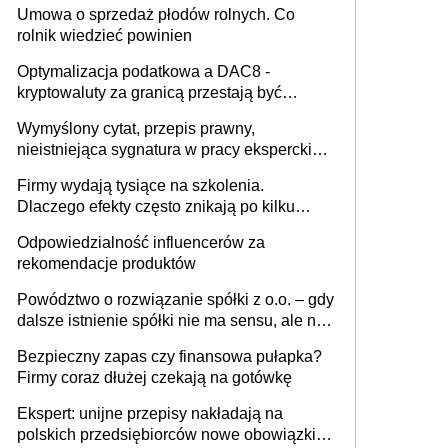
Umowa o sprzedaż płodów rolnych. Co
rolnik wiedzieć powinien
Optymalizacja podatkowa a DAC8 -
kryptowaluty za granicą przestają być
niewidoczne. I co dalej?
Wymyślony cytat, przepis prawny,
nieistniejąca sygnatura w pracy eksperckiej -
sam zakup ChatGPT to nie wdrożenie AI w
Firmy wydają tysiące na szkolenia.
firmie
Dlaczego efekty często znikają po kilku
tygodniach?
Odpowiedzialność influencerów za
rekomendacje produktów
Powództwo o rozwiązanie spółki z o.o. – gdy
dalsze istnienie spółki nie ma sensu, ale nie
wszyscy wspólnicy są tego zdania
Bezpieczny zapas czy finansowa pułapka?
Firmy coraz dłużej czekają na gotówkę
Ekspert: unijne przepisy nakładają na
polskich przedsiębiorców nowe obowiązki w