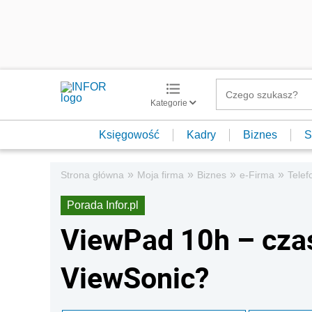
Kategorie
Księgowość
Kadry
Biznes
S
»
»
»
»
Strona główna
Moja firma
Biznes
e-Firma
Telef
Porada Infor.pl
ViewPad 10h – cza
ViewSonic?