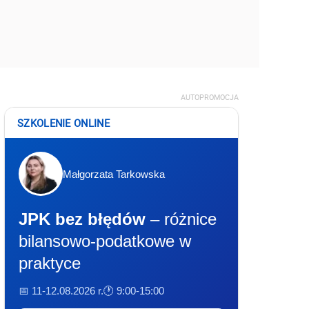
AUTOPROMOCJA
SZKOLENIE ONLINE
Małgorzata Tarkowska
JPK bez błędów
– różnice
bilansowo-podatkowe w
praktyce
📅 11-12.08.2026 r.
🕐 9:00-15:00