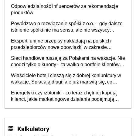
Odpowiedzialność influencerów za rekomendacje
produktów
Powództwo o rozwiązanie spółki z o.o. – gdy dalsze
istnienie spółki nie ma sensu, ale nie wszyscy
wspólnicy są tego zdania
Ekspert: unijne przepisy nakładają na polskich
przedsiębiorców nowe obowiązki w zakresie
opakowań
Sieci handlowe ruszają za Polakami na wakacje. Nie
chodzi tylko o kurorty – ta walka o portfele klientów
dzieje się także tam, gdzie wielu spędzi urlop po
Właściciele hoteli cieszą się z dobrej koniunktury w
cichu
wakacje. Spłacają długi, ale już martwią się, co
będzie jesienią
Energetyki czy izotoniki - co teraz chętniej kupują
klienci, jakie marketingowe działania podejmują
sklepy
Kalkulatory