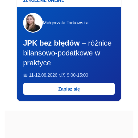
Małgorzata Tarkowska
JPK bez błędów
– różnice
bilansowo-podatkowe w
praktyce
📅 11-12.08.2026 r.
🕐 9:00-15:00
Zapisz się