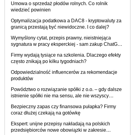
Umowa o sprzedaż płodów rolnych. Co rolnik
wiedzieć powinien
Optymalizacja podatkowa a DAC8 - kryptowaluty za
granicą przestają być niewidoczne. I co dalej?
Wymyślony cytat, przepis prawny, nieistniejąca
sygnatura w pracy eksperckiej - sam zakup ChatGPT
to nie wdrożenie AI w firmie
Firmy wydają tysiące na szkolenia. Dlaczego efekty
często znikają po kilku tygodniach?
Odpowiedzialność influencerów za rekomendacje
produktów
Powództwo o rozwiązanie spółki z o.o. – gdy dalsze
istnienie spółki nie ma sensu, ale nie wszyscy
wspólnicy są tego zdania
Bezpieczny zapas czy finansowa pułapka? Firmy
coraz dłużej czekają na gotówkę
Ekspert: unijne przepisy nakładają na polskich
przedsiębiorców nowe obowiązki w zakresie