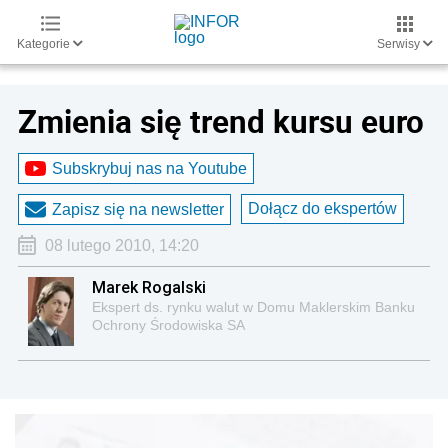
Kategorie
Serwisy
Zmienia się trend kursu euro
Subskrybuj nas na Youtube
Dołącz do ekspertów
Zapisz się na newsletter
08 lutego 2010, 14:20
Marek Rogalski
Ekspert ds. rynku walut w Domu Maklerskim Banku
Ochrony Środowiska SA