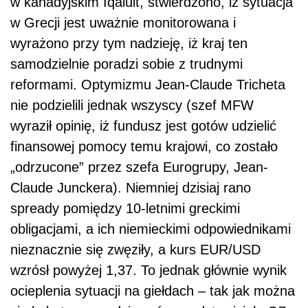
w kanadyjskim Iqaluit, stwierdzono, iż sytuacja
w Grecji jest uważnie monitorowana i
wyrażono przy tym nadzieję, iż kraj ten
samodzielnie poradzi sobie z trudnymi
reformami. Optymizmu Jean-Claude Tricheta
nie podzielili jednak wszyscy (szef MFW
wyraził opinię, iż fundusz jest gotów udzielić
finansowej pomocy temu krajowi, co zostało
„odrzucone” przez szefa Eurogrupy, Jean-
Claude Junckera). Niemniej dzisiaj rano
spready pomiędzy 10-letnimi greckimi
obligacjami, a ich niemieckimi odpowiednikami
nieznacznie się zwęziły, a kurs EUR/USD
wzrósł powyżej 1,37. To jednak głównie wynik
ocieplenia sytuacji na giełdach – tak jak można