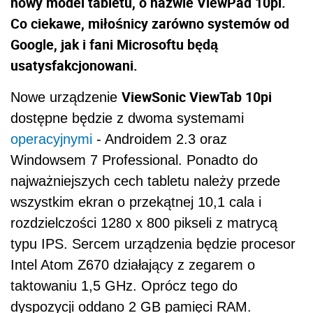
nowy model tabletu, o nazwie ViewPad 10pi.
Co ciekawe, miłośnicy zarówno systemów od
Google, jak i fani Microsoftu będą
usatysfakcjonowani.
ViewSonic ViewTab 10pi
Nowe urządzenie
dostępne będzie z dwoma systemami
operacyjnymi
- Androidem 2.3 oraz
Windowsem 7 Professional. Ponadto do
najważniejszych cech tabletu należy przede
wszystkim ekran o przekątnej 10,1 cala i
rozdzielczości 1280 x 800 pikseli z matrycą
typu IPS. Sercem urządzenia będzie procesor
Intel Atom Z670 działający z zegarem o
taktowaniu 1,5 GHz. Oprócz tego do
dyspozycji oddano 2 GB pamięci RAM.