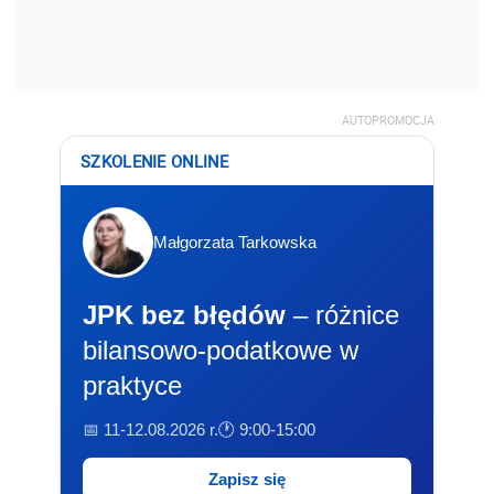
AUTOPROMOCJA
SZKOLENIE ONLINE
Małgorzata Tarkowska
JPK bez błędów
– różnice
bilansowo-podatkowe w
praktyce
📅 11-12.08.2026 r.
🕐 9:00-15:00
Zapisz się