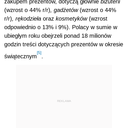
zakupem prezentów, dotyczą głównie
biżuterii
(wzrost o 44% r/r)
, gadżetów
(wzrost o 44%
r/r)
, rękodzieła
oraz
kosmetyków
(wzrost
odpowiednio o 13% i 9%). Polacy w sumie w
ubiegłym roku obejrzeli ponad 18 milionów
godzin treści dotyczących prezentów w okresie
[5]
świątecznym
.
REKLAMA