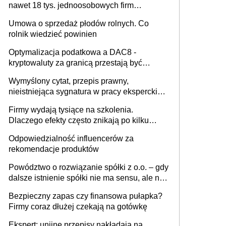
nawet 18 tys. jednoosobowych firm
miesięcznie
Umowa o sprzedaż płodów rolnych. Co
rolnik wiedzieć powinien
Optymalizacja podatkowa a DAC8 -
kryptowaluty za granicą przestają być
niewidoczne. I co dalej?
Wymyślony cytat, przepis prawny,
nieistniejąca sygnatura w pracy eksperckiej -
sam zakup ChatGPT to nie wdrożenie AI w
Firmy wydają tysiące na szkolenia.
firmie
Dlaczego efekty często znikają po kilku
tygodniach?
Odpowiedzialność influencerów za
rekomendacje produktów
Powództwo o rozwiązanie spółki z o.o. – gdy
dalsze istnienie spółki nie ma sensu, ale nie
wszyscy wspólnicy są tego zdania
Bezpieczny zapas czy finansowa pułapka?
Firmy coraz dłużej czekają na gotówkę
Ekspert: unijne przepisy nakładają na