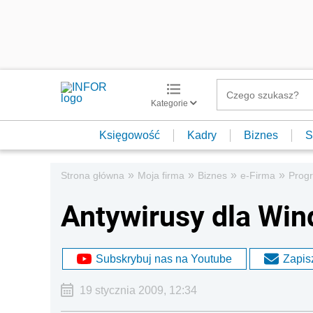
Kategorie
Księgowość
Kadry
Biznes
S
»
»
»
»
Strona główna
Moja firma
Biznes
e-Firma
Progr
Antywirusy dla Wi
Subskrybuj nas na Youtube
Zapisz
19 stycznia 2009, 12:34