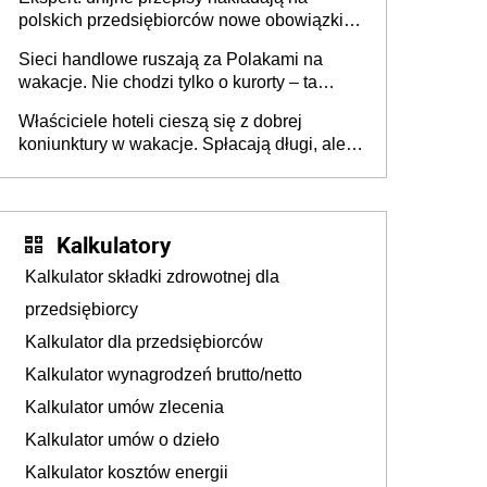
polskich przedsiębiorców nowe obowiązki w
zakresie opakowań
Sieci handlowe ruszają za Polakami na
wakacje. Nie chodzi tylko o kurorty – ta
walka o portfele klientów dzieje się także
Właściciele hoteli cieszą się z dobrej
tam, gdzie wielu spędzi urlop po cichu
koniunktury w wakacje. Spłacają długi, ale
już martwią się, co będzie jesienią
Kalkulatory
Kalkulator składki zdrowotnej dla
przedsiębiorcy
Kalkulator dla przedsiębiorców
Kalkulator wynagrodzeń brutto/netto
Kalkulator umów zlecenia
Kalkulator umów o dzieło
Kalkulator kosztów energii