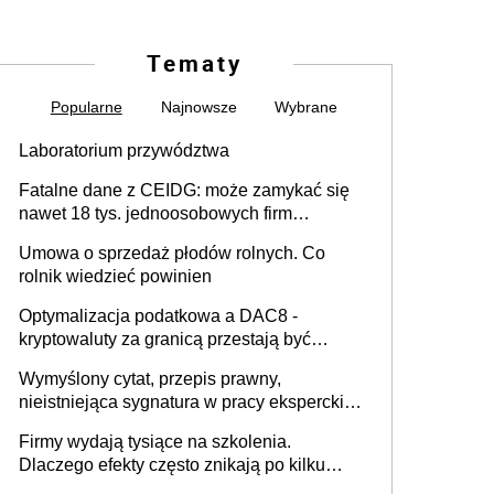
Tematy
Popularne
Najnowsze
Wybrane
Laboratorium przywództwa
Fatalne dane z CEIDG: może zamykać się
nawet 18 tys. jednoosobowych firm
miesięcznie
Umowa o sprzedaż płodów rolnych. Co
rolnik wiedzieć powinien
Optymalizacja podatkowa a DAC8 -
kryptowaluty za granicą przestają być
niewidoczne. I co dalej?
Wymyślony cytat, przepis prawny,
nieistniejąca sygnatura w pracy eksperckiej -
sam zakup ChatGPT to nie wdrożenie AI w
Firmy wydają tysiące na szkolenia.
firmie
Dlaczego efekty często znikają po kilku
tygodniach?