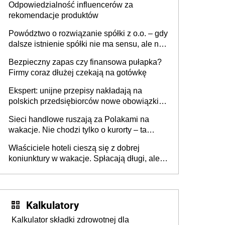
Odpowiedzialność influencerów za
rekomendacje produktów
Powództwo o rozwiązanie spółki z o.o. – gdy
dalsze istnienie spółki nie ma sensu, ale nie
wszyscy wspólnicy są tego zdania
Bezpieczny zapas czy finansowa pułapka?
Firmy coraz dłużej czekają na gotówkę
Ekspert: unijne przepisy nakładają na
polskich przedsiębiorców nowe obowiązki w
zakresie opakowań
Sieci handlowe ruszają za Polakami na
wakacje. Nie chodzi tylko o kurorty – ta
walka o portfele klientów dzieje się także
Właściciele hoteli cieszą się z dobrej
tam, gdzie wielu spędzi urlop po cichu
koniunktury w wakacje. Spłacają długi, ale
już martwią się, co będzie jesienią
Kalkulatory
Kalkulator składki zdrowotnej dla