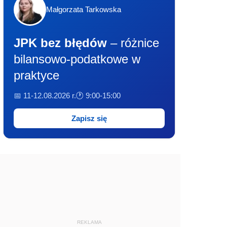
Małgorzata Tarkowska
JPK bez błędów
– różnice
bilansowo-podatkowe w
praktyce
📅 11-12.08.2026 r.
🕐 9:00-15:00
Zapisz się
REKLAMA