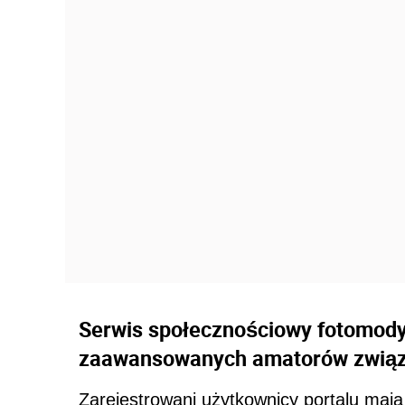
Serwis społecznościowy fotomody.p
zaawansowanych amatorów związa
Zarejestrowani użytkownicy portalu mają