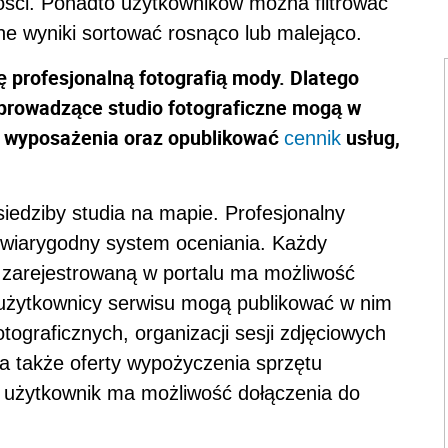
ści. Ponadto użytkowników można filtrować
ne wyniki sortować rosnąco lub malejąco.
ę profesjonalną fotografią mody. Dlatego
y prowadzące studio fotograficzne mogą w
go wyposażenia oraz opublikować
usług,
cennik
siedziby studia na mapie. Profesjonalny
wiarygodny system oceniania. Każdy
 zarejestrowaną w portalu ma możliwość
użytkownicy serwisu mogą publikować w nim
ograficznych, organizacji sesji zdjęciowych
a także oferty wypożyczenia sprzętu
a użytkownik ma możliwość dołączenia do