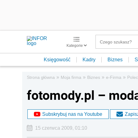
Kategorie
Księgowość
Kadry
Biznes
S
»
»
»
»
Strona główna
Moja firma
Biznes
e-Firma
Pole
fotomody.pl – moda 
Subskrybuj nas na Youtube
Zapisz
15 czerwca 2009, 01:10