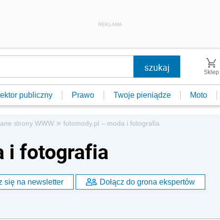
REKLAMA
Sklep
ektor publiczny
Prawo
Twoje pieniądze
Moto
»
cane strony WWW
fotomody.pl – moda i fotografia
i fotografia
 się na newsletter
Dołącz do grona ekspertów