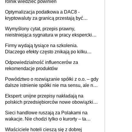
rolnik wiedzieć powinien
Optymalizacja podatkowa a DAC8 -
kryptowaluty za granicą przestają być
niewidoczne. I co dalej?
Wymyślony cytat, przepis prawny,
nieistniejąca sygnatura w pracy eksperckiej -
sam zakup ChatGPT to nie wdrożenie AI w
Firmy wydają tysiące na szkolenia.
firmie
Dlaczego efekty często znikają po kilku
tygodniach?
Odpowiedzialność influencerów za
rekomendacje produktów
Powództwo o rozwiązanie spółki z o.o. – gdy
dalsze istnienie spółki nie ma sensu, ale nie
wszyscy wspólnicy są tego zdania
Ekspert: unijne przepisy nakładają na
polskich przedsiębiorców nowe obowiązki w
zakresie opakowań
Sieci handlowe ruszają za Polakami na
wakacje. Nie chodzi tylko o kurorty – ta
walka o portfele klientów dzieje się także
Właściciele hoteli cieszą się z dobrej
tam, gdzie wielu spędzi urlop po cichu