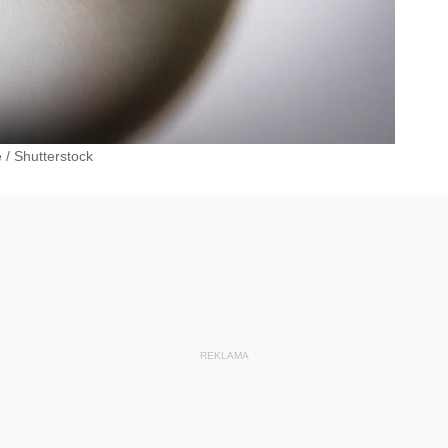
ę
/
Shutterstock