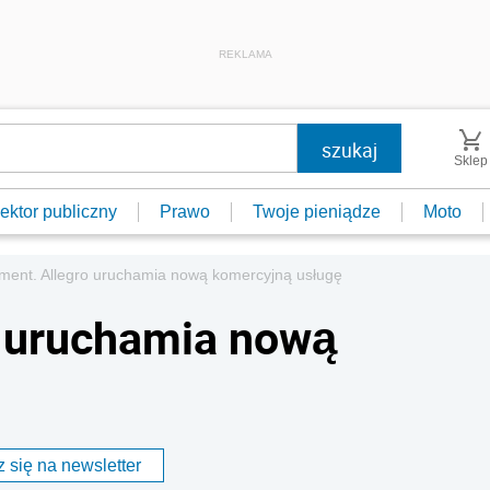
REKLAMA
Sklep
ektor publiczny
Prawo
Twoje pieniądze
Moto
llment. Allegro uruchamia nową komercyjną usługę
ro uruchamia nową
 się na newsletter