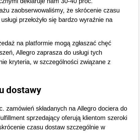
ycznymi deklaruje nam 30-40 proc.
otażu zaobserwowaliśmy, że skrócenie czasu
sługi przełożyło się bardzo wyraźnie na
zedaż na platformie mogą zgłaszać chęć
oszeń, Allegro zaprasza do usługi tych
ie kryteria, w szczególności związane z
su dostawy
oc. zamówień składanych na Allegro dociera do
fulfillment sprzedający oferują klientom szeroki
skrócenie czasu dostaw szczególnie w