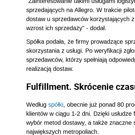
"Zainteresowanie takimi usługami logist
sprzedających na Allegro. W trakcie pil
dostaw u sprzedawców korzystających z u
wzrost ich sprzedaży" - dodał.
Spółka podała, że firmy prowadzące spr
skorzystania z usługi. Po weryfikacji zgł
sprzedawców, którzy spełniają odpowiedn
realizacją dostaw.
Fulfillment. Skrócenie cza
Według
spółki
, obecnie już ponad 80 pr
klientów w ciągu 1-2 dni. Dzięki usłudze 
wybór metod dostawy, a także znaczne 
największych metropoliach.