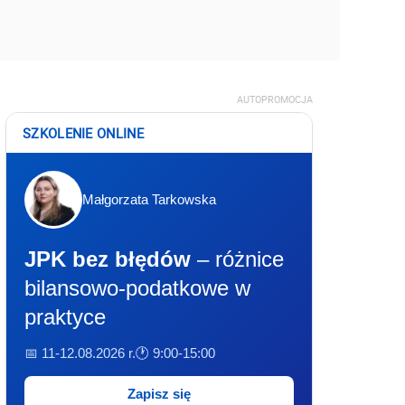
AUTOPROMOCJA
SZKOLENIE ONLINE
Małgorzata Tarkowska
JPK bez błędów
– różnice
bilansowo-podatkowe w
praktyce
📅 11-12.08.2026 r.
🕐 9:00-15:00
Zapisz się