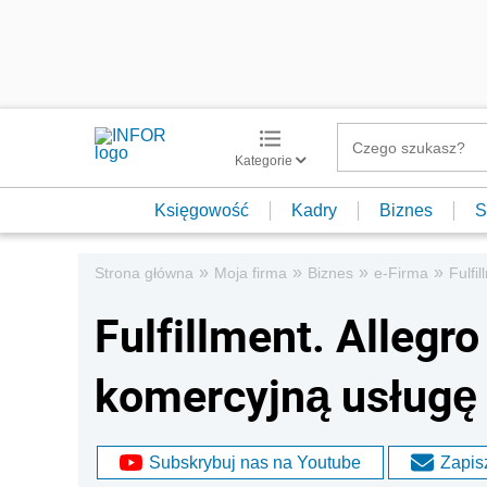
Kategorie
Księgowość
Kadry
Biznes
S
»
»
»
»
Strona główna
Moja firma
Biznes
e-Firma
Fulfi
Fulfillment. Alleg
komercyjną usługę
Subskrybuj nas na Youtube
Zapisz