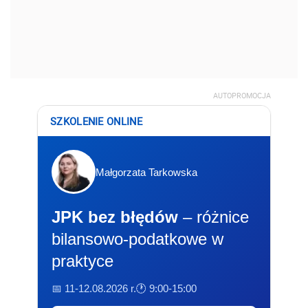
AUTOPROMOCJA
SZKOLENIE ONLINE
Małgorzata Tarkowska
JPK bez błędów
– różnice
bilansowo-podatkowe w
praktyce
📅 11-12.08.2026 r.
🕐 9:00-15:00