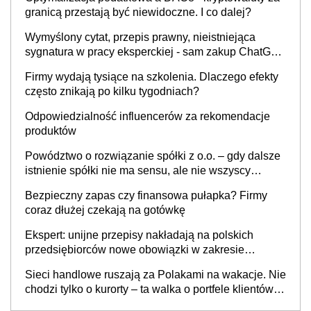
granicą przestają być niewidoczne. I co dalej?
Wymyślony cytat, przepis prawny, nieistniejąca
sygnatura w pracy eksperckiej - sam zakup ChatGPT
to nie wdrożenie AI w firmie
Firmy wydają tysiące na szkolenia. Dlaczego efekty
często znikają po kilku tygodniach?
Odpowiedzialność influencerów za rekomendacje
produktów
Powództwo o rozwiązanie spółki z o.o. – gdy dalsze
istnienie spółki nie ma sensu, ale nie wszyscy
wspólnicy są tego zdania
Bezpieczny zapas czy finansowa pułapka? Firmy
coraz dłużej czekają na gotówkę
Ekspert: unijne przepisy nakładają na polskich
przedsiębiorców nowe obowiązki w zakresie
opakowań
Sieci handlowe ruszają za Polakami na wakacje. Nie
chodzi tylko o kurorty – ta walka o portfele klientów
dzieje się także tam, gdzie wielu spędzi urlop po