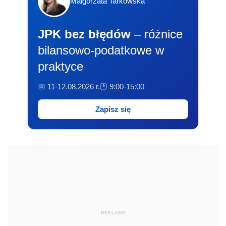
Małgorzata Tarkowska
JPK bez błędów
– różnice
bilansowo-podatkowe w
praktyce
📅 11-12.08.2026 r.
🕐 9:00-15:00
Zapisz się
REKLAMA