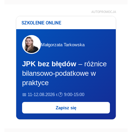
AUTOPROMOCJA
SZKOLENIE ONLINE
Małgorzata Tarkowska
JPK bez błędów
– różnice
bilansowo-podatkowe w
praktyce
📅 11-12.08.2026 r.
🕐 9:00-15:00
Zapisz się