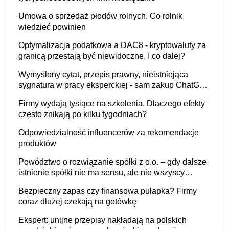
Umowa o sprzedaż płodów rolnych. Co rolnik
wiedzieć powinien
Optymalizacja podatkowa a DAC8 - kryptowaluty za
granicą przestają być niewidoczne. I co dalej?
Wymyślony cytat, przepis prawny, nieistniejąca
sygnatura w pracy eksperckiej - sam zakup ChatGPT
to nie wdrożenie AI w firmie
Firmy wydają tysiące na szkolenia. Dlaczego efekty
często znikają po kilku tygodniach?
Odpowiedzialność influencerów za rekomendacje
produktów
Powództwo o rozwiązanie spółki z o.o. – gdy dalsze
istnienie spółki nie ma sensu, ale nie wszyscy
wspólnicy są tego zdania
Bezpieczny zapas czy finansowa pułapka? Firmy
coraz dłużej czekają na gotówkę
Ekspert: unijne przepisy nakładają na polskich