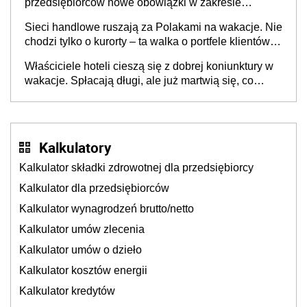
przedsiębiorców nowe obowiązki w zakresie
opakowań
Sieci handlowe ruszają za Polakami na wakacje. Nie
chodzi tylko o kurorty – ta walka o portfele klientów
dzieje się także tam, gdzie wielu spędzi urlop po
Właściciele hoteli cieszą się z dobrej koniunktury w
cichu
wakacje. Spłacają długi, ale już martwią się, co
będzie jesienią
Kalkulatory
Kalkulator składki zdrowotnej dla przedsiębiorcy
Kalkulator dla przedsiębiorców
Kalkulator wynagrodzeń brutto/netto
Kalkulator umów zlecenia
Kalkulator umów o dzieło
Kalkulator kosztów energii
Kalkulator kredytów