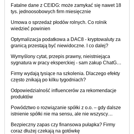
Fatalne dane z CEIDG: może zamykać się nawet 18
tys. jednoosobowych firm miesięcznie
Umowa o sprzedaż płodów rolnych. Co rolnik
wiedzieć powinien
Optymalizacja podatkowa a DAC8 - kryptowaluty za
granicą przestają być niewidoczne. I co dalej?
Wymyślony cytat, przepis prawny, nieistniejąca
sygnatura w pracy eksperckiej - sam zakup ChatGPT
to nie wdrożenie AI w firmie
Firmy wydają tysiące na szkolenia. Dlaczego efekty
często znikają po kilku tygodniach?
Odpowiedzialność influencerów za rekomendacje
produktów
Powództwo o rozwiązanie spółki z o.o. – gdy dalsze
istnienie spółki nie ma sensu, ale nie wszyscy
wspólnicy są tego zdania
Bezpieczny zapas czy finansowa pułapka? Firmy
coraz dłużej czekają na gotówkę