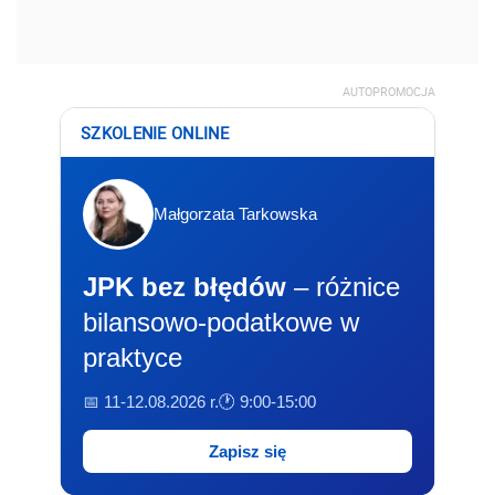
AUTOPROMOCJA
SZKOLENIE ONLINE
Małgorzata Tarkowska
JPK bez błędów
– różnice
bilansowo-podatkowe w
praktyce
📅 11-12.08.2026 r.
🕐 9:00-15:00
Zapisz się