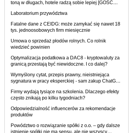
toną w długach, hotele radzą sobie lepiej [GOŚĆ
INFOR.PL]
Laboratorium przywództwa
Fatalne dane z CEIDG: może zamykać się nawet 18
tys. jednoosobowych firm miesięcznie
Umowa o sprzedaż płodów rolnych. Co rolnik
wiedzieć powinien
Optymalizacja podatkowa a DAC8 - kryptowaluty za
granicą przestają być niewidoczne. I co dalej?
Wymyślony cytat, przepis prawny, nieistniejąca
sygnatura w pracy eksperckiej - sam zakup ChatGPT
to nie wdrożenie AI w firmie
Firmy wydają tysiące na szkolenia. Dlaczego efekty
często znikają po kilku tygodniach?
Odpowiedzialność influencerów za rekomendacje
produktów
Powództwo o rozwiązanie spółki z o.o. – gdy dalsze
istnienie spółki nie ma sensu, ale nie wszyscy