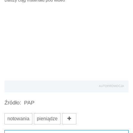
Dalszy ciąg materiału pod wideo
AUTOPROMOCJA
Źródło:
PAP
notowania
pieniądze