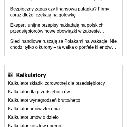
wspólnicy są tego zdania
Bezpieczny zapas czy finansowa pułapka? Firmy
coraz dłużej czekają na gotówkę
Ekspert: unijne przepisy nakładają na polskich
przedsiębiorców nowe obowiązki w zakresie
opakowań
Sieci handlowe ruszają za Polakami na wakacje. Nie
chodzi tylko o kurorty – ta walka o portfele klientów
dzieje się także tam, gdzie wielu spędzi urlop po
cichu
Kalkulatory
Kalkulator składki zdrowotnej dla przedsiębiorcy
Kalkulator dla przedsiębiorców
Kalkulator wynagrodzeń brutto/netto
Kalkulator umów zlecenia
Kalkulator umów o dzieło
Kalkulator kosztów energii