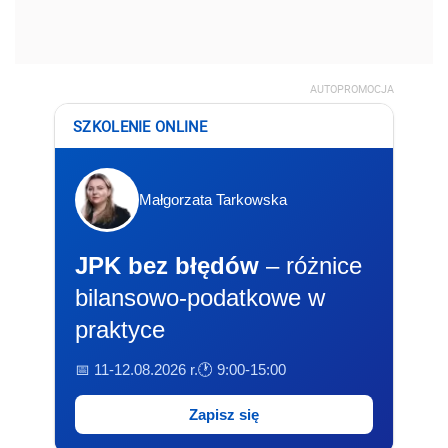
AUTOPROMOCJA
SZKOLENIE ONLINE
Małgorzata Tarkowska
JPK bez błędów
– różnice
bilansowo-podatkowe w
praktyce
📅 11-12.08.2026 r.
🕐 9:00-15:00
Zapisz się