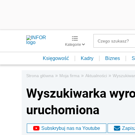
Kategorie
Księgowość
Kadry
Biznes
S
»
»
»
Strona główna
Moja firma
Aktualności
Wyszukiwar
Wyszukiwarka wyr
uruchomiona
Subskrybuj nas na Youtube
Zapisz