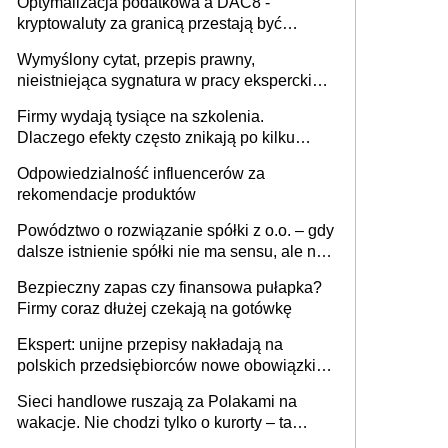
Optymalizacja podatkowa a DAC8 -
kryptowaluty za granicą przestają być
niewidoczne. I co dalej?
Wymyślony cytat, przepis prawny,
nieistniejąca sygnatura w pracy eksperckiej -
sam zakup ChatGPT to nie wdrożenie AI w
Firmy wydają tysiące na szkolenia.
firmie
Dlaczego efekty często znikają po kilku
tygodniach?
Odpowiedzialność influencerów za
rekomendacje produktów
Powództwo o rozwiązanie spółki z o.o. – gdy
dalsze istnienie spółki nie ma sensu, ale nie
wszyscy wspólnicy są tego zdania
Bezpieczny zapas czy finansowa pułapka?
Firmy coraz dłużej czekają na gotówkę
Ekspert: unijne przepisy nakładają na
polskich przedsiębiorców nowe obowiązki w
zakresie opakowań
Sieci handlowe ruszają za Polakami na
wakacje. Nie chodzi tylko o kurorty – ta
walka o portfele klientów dzieje się także