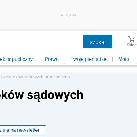
REKLAMA
Sklep
ektor publiczny
Prawo
Twoje pieniądze
Moto
ka wyroków sądowych uruchomiona
oków sądowych
 się na newsletter