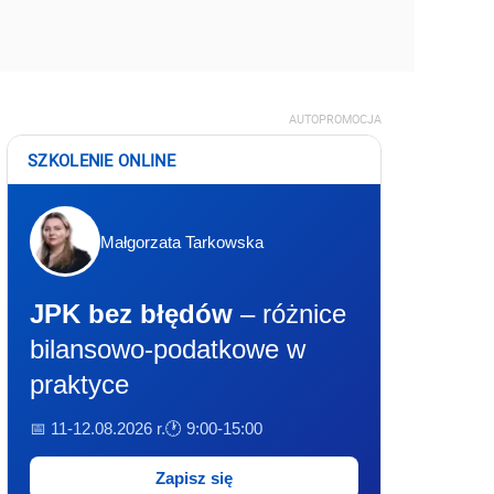
AUTOPROMOCJA
SZKOLENIE ONLINE
Małgorzata Tarkowska
JPK bez błędów
– różnice
bilansowo-podatkowe w
praktyce
📅 11-12.08.2026 r.
🕐 9:00-15:00
Zapisz się