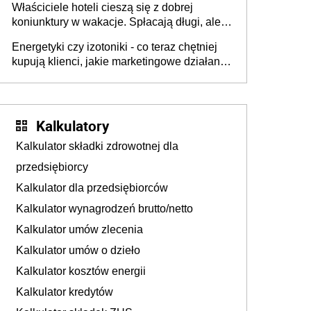
Właściciele hoteli cieszą się z dobrej
tam, gdzie wielu spędzi urlop po cichu
koniunktury w wakacje. Spłacają długi, ale
już martwią się, co będzie jesienią
Energetyki czy izotoniki - co teraz chętniej
kupują klienci, jakie marketingowe działania
podejmują sklepy
Kalkulatory
Kalkulator składki zdrowotnej dla
przedsiębiorcy
Kalkulator dla przedsiębiorców
Kalkulator wynagrodzeń brutto/netto
Kalkulator umów zlecenia
Kalkulator umów o dzieło
Kalkulator kosztów energii
Kalkulator kredytów