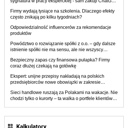
sygnatura w pracy eksperckiej - sam zakup ChatGPT
to nie wdrożenie AI w firmie
Firmy wydają tysiące na szkolenia. Dlaczego efekty
często znikają po kilku tygodniach?
Odpowiedzialność influencerów za rekomendacje
produktów
Powództwo o rozwiązanie spółki z o.o. – gdy dalsze
istnienie spółki nie ma sensu, ale nie wszyscy
wspólnicy są tego zdania
Bezpieczny zapas czy finansowa pułapka? Firmy
coraz dłużej czekają na gotówkę
Ekspert: unijne przepisy nakładają na polskich
przedsiębiorców nowe obowiązki w zakresie
opakowań
Sieci handlowe ruszają za Polakami na wakacje. Nie
chodzi tylko o kurorty – ta walka o portfele klientów
dzieje się także tam, gdzie wielu spędzi urlop po
cichu
Kalkulatory