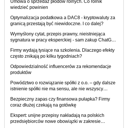
Umowa o sprzedaż płodów rolnych. Co rolnik
wiedzieć powinien
Optymalizacja podatkowa a DAC8 - kryptowaluty za
granicą przestają być niewidoczne. I co dalej?
Wymyślony cytat, przepis prawny, nieistniejąca
sygnatura w pracy eksperckiej - sam zakup ChatGPT
to nie wdrożenie AI w firmie
Firmy wydają tysiące na szkolenia. Dlaczego efekty
często znikają po kilku tygodniach?
Odpowiedzialność influencerów za rekomendacje
produktów
Powództwo o rozwiązanie spółki z o.o. – gdy dalsze
istnienie spółki nie ma sensu, ale nie wszyscy
wspólnicy są tego zdania
Bezpieczny zapas czy finansowa pułapka? Firmy
coraz dłużej czekają na gotówkę
Ekspert: unijne przepisy nakładają na polskich
przedsiębiorców nowe obowiązki w zakresie
opakowań