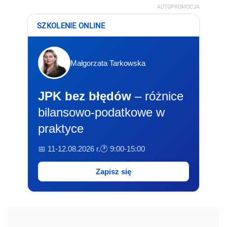
AUTOPROMOCJA
SZKOLENIE ONLINE
Małgorzata Tarkowska
JPK bez błędów
– różnice
bilansowo-podatkowe w
praktyce
📅 11-12.08.2026 r.
🕐 9:00-15:00
Zapisz się