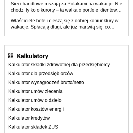
Sieci handlowe ruszają za Polakami na wakacje. Nie
chodzi tylko o kurorty – ta walka o portfele klientów
dzieje się także tam, gdzie wielu spędzi urlop po
Właściciele hoteli cieszą się z dobrej koniunktury w
cichu
wakacje. Spłacają długi, ale już martwią się, co
będzie jesienią
Kalkulatory
Kalkulator składki zdrowotnej dla przedsiębiorcy
Kalkulator dla przedsiębiorców
Kalkulator wynagrodzeń brutto/netto
Kalkulator umów zlecenia
Kalkulator umów o dzieło
Kalkulator kosztów energii
Kalkulator kredytów
Kalkulator składek ZUS