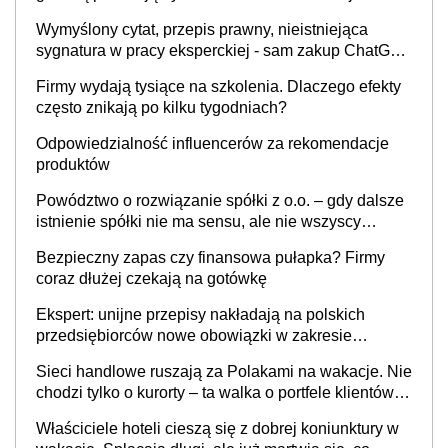
Wymyślony cytat, przepis prawny, nieistniejąca
sygnatura w pracy eksperckiej - sam zakup ChatGPT
to nie wdrożenie AI w firmie
Firmy wydają tysiące na szkolenia. Dlaczego efekty
często znikają po kilku tygodniach?
Odpowiedzialność influencerów za rekomendacje
produktów
Powództwo o rozwiązanie spółki z o.o. – gdy dalsze
istnienie spółki nie ma sensu, ale nie wszyscy
wspólnicy są tego zdania
Bezpieczny zapas czy finansowa pułapka? Firmy
coraz dłużej czekają na gotówkę
Ekspert: unijne przepisy nakładają na polskich
przedsiębiorców nowe obowiązki w zakresie
opakowań
Sieci handlowe ruszają za Polakami na wakacje. Nie
chodzi tylko o kurorty – ta walka o portfele klientów
dzieje się także tam, gdzie wielu spędzi urlop po
Właściciele hoteli cieszą się z dobrej koniunktury w
cichu