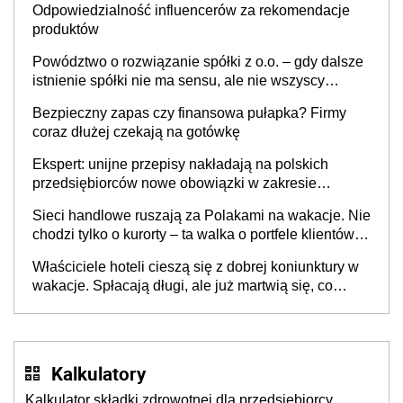
Odpowiedzialność influencerów za rekomendacje
produktów
Powództwo o rozwiązanie spółki z o.o. – gdy dalsze
istnienie spółki nie ma sensu, ale nie wszyscy
wspólnicy są tego zdania
Bezpieczny zapas czy finansowa pułapka? Firmy
coraz dłużej czekają na gotówkę
Ekspert: unijne przepisy nakładają na polskich
przedsiębiorców nowe obowiązki w zakresie
opakowań
Sieci handlowe ruszają za Polakami na wakacje. Nie
chodzi tylko o kurorty – ta walka o portfele klientów
dzieje się także tam, gdzie wielu spędzi urlop po
Właściciele hoteli cieszą się z dobrej koniunktury w
cichu
wakacje. Spłacają długi, ale już martwią się, co
będzie jesienią
Kalkulatory
Kalkulator składki zdrowotnej dla przedsiębiorcy