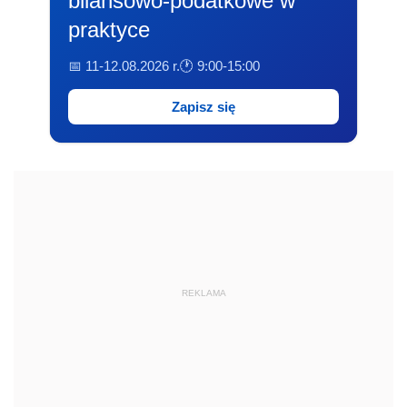
bilansowo-podatkowe w
praktyce
📅 11-12.08.2026 r.
🕐 9:00-15:00
Zapisz się
REKLAMA