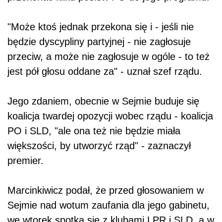
"Może ktoś jednak przekona się i - jeśli nie
będzie dyscypliny partyjnej - nie zagłosuje
przeciw, a może nie zagłosuje w ogóle - to też
jest pół głosu oddane za" - uznał szef rządu.
Jego zdaniem, obecnie w Sejmie buduje się
koalicja twardej opozycji wobec rządu - koalicja
PO i SLD, "ale ona też nie będzie miała
większości, by utworzyć rząd" - zaznaczył
premier.
Marcinkiwicz podał, że przed głosowaniem w
Sejmie nad wotum zaufania dla jego gabinetu,
we wtorek spotka się z klubami LPR i SLD, a w