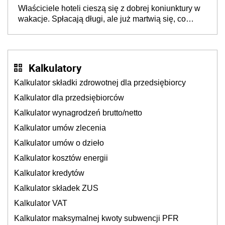
dzieje się także tam, gdzie wielu spędzi urlop po
Właściciele hoteli cieszą się z dobrej koniunktury w
cichu
wakacje. Spłacają długi, ale już martwią się, co
będzie jesienią
Kalkulatory
Kalkulator składki zdrowotnej dla przedsiębiorcy
Kalkulator dla przedsiębiorców
Kalkulator wynagrodzeń brutto/netto
Kalkulator umów zlecenia
Kalkulator umów o dzieło
Kalkulator kosztów energii
Kalkulator kredytów
Kalkulator składek ZUS
Kalkulator VAT
Kalkulator maksymalnej kwoty subwencji PFR