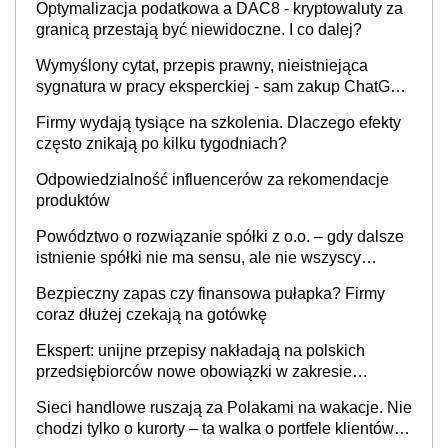
Optymalizacja podatkowa a DAC8 - kryptowaluty za
granicą przestają być niewidoczne. I co dalej?
Wymyślony cytat, przepis prawny, nieistniejąca
sygnatura w pracy eksperckiej - sam zakup ChatGPT
to nie wdrożenie AI w firmie
Firmy wydają tysiące na szkolenia. Dlaczego efekty
często znikają po kilku tygodniach?
Odpowiedzialność influencerów za rekomendacje
produktów
Powództwo o rozwiązanie spółki z o.o. – gdy dalsze
istnienie spółki nie ma sensu, ale nie wszyscy
wspólnicy są tego zdania
Bezpieczny zapas czy finansowa pułapka? Firmy
coraz dłużej czekają na gotówkę
Ekspert: unijne przepisy nakładają na polskich
przedsiębiorców nowe obowiązki w zakresie
opakowań
Sieci handlowe ruszają za Polakami na wakacje. Nie
chodzi tylko o kurorty – ta walka o portfele klientów