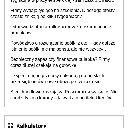
sygnatura w pracy eksperckiej - sam zakup ChatGPT
to nie wdrożenie AI w firmie
Firmy wydają tysiące na szkolenia. Dlaczego efekty
często znikają po kilku tygodniach?
Odpowiedzialność influencerów za rekomendacje
produktów
Powództwo o rozwiązanie spółki z o.o. – gdy dalsze
istnienie spółki nie ma sensu, ale nie wszyscy
wspólnicy są tego zdania
Bezpieczny zapas czy finansowa pułapka? Firmy
coraz dłużej czekają na gotówkę
Ekspert: unijne przepisy nakładają na polskich
przedsiębiorców nowe obowiązki w zakresie
opakowań
Sieci handlowe ruszają za Polakami na wakacje. Nie
chodzi tylko o kurorty – ta walka o portfele klientów
dzieje się także tam, gdzie wielu spędzi urlop po
cichu
Kalkulatory