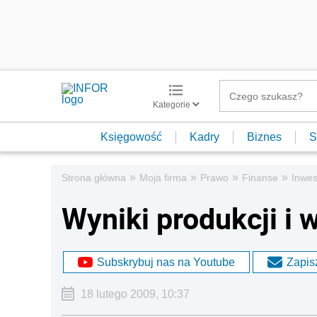
Kategorie
Księgowość
Kadry
Biznes
S
»
»
»
»
Strona główna
Moja firma
Prawo
Finanse
Inwes
Wyniki produkcji i 
Subskrybuj nas na Youtube
Zapisz
18 lutego 2009, 10:37