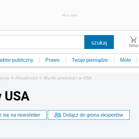
REKLAMA
Sklep
ektor publiczny
Prawo
Twoje pieniądze
Moto
»
»
tycje
Aktualności
Wyniki produkcji i w USA
w USA
 się na newsletter
Dołącz do grona ekspertów