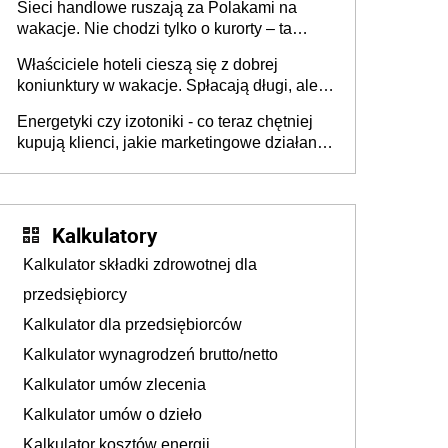
Sieci handlowe ruszają za Polakami na
wakacje. Nie chodzi tylko o kurorty – ta
walka o portfele klientów dzieje się także
Właściciele hoteli cieszą się z dobrej
tam, gdzie wielu spędzi urlop po cichu
koniunktury w wakacje. Spłacają długi, ale
już martwią się, co będzie jesienią
Energetyki czy izotoniki - co teraz chętniej
kupują klienci, jakie marketingowe działania
podejmują sklepy
Kalkulatory
Kalkulator składki zdrowotnej dla
przedsiębiorcy
Kalkulator dla przedsiębiorców
Kalkulator wynagrodzeń brutto/netto
Kalkulator umów zlecenia
Kalkulator umów o dzieło
Kalkulator kosztów energii