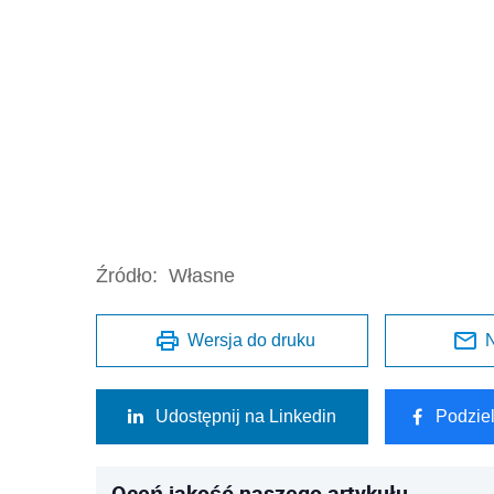
Źródło:
Własne
Wersja do druku
N
Udostępnij na Linkedin
Podzie
Oceń jakość naszego artykułu