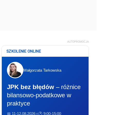
AUTOPROMOCJA
SZKOLENIE ONLINE
Małgorzata Tarkowska
JPK bez błędów
– różnice
bilansowo-podatkowe w
praktyce
📅 11-12.08.2026 r.
🕐 9:00-15:00