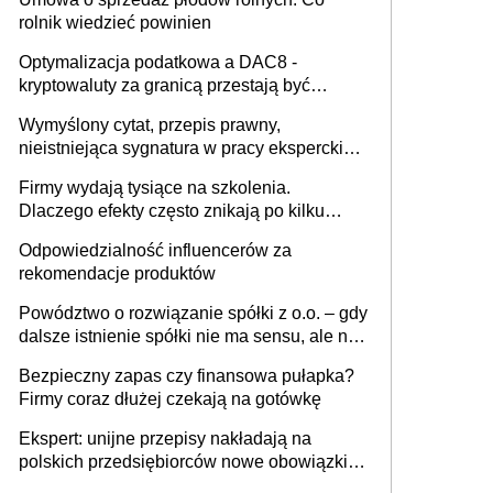
rolnik wiedzieć powinien
Optymalizacja podatkowa a DAC8 -
kryptowaluty za granicą przestają być
niewidoczne. I co dalej?
Wymyślony cytat, przepis prawny,
nieistniejąca sygnatura w pracy eksperckiej -
sam zakup ChatGPT to nie wdrożenie AI w
Firmy wydają tysiące na szkolenia.
firmie
Dlaczego efekty często znikają po kilku
tygodniach?
Odpowiedzialność influencerów za
rekomendacje produktów
Powództwo o rozwiązanie spółki z o.o. – gdy
dalsze istnienie spółki nie ma sensu, ale nie
wszyscy wspólnicy są tego zdania
Bezpieczny zapas czy finansowa pułapka?
Firmy coraz dłużej czekają na gotówkę
Ekspert: unijne przepisy nakładają na
polskich przedsiębiorców nowe obowiązki w
zakresie opakowań