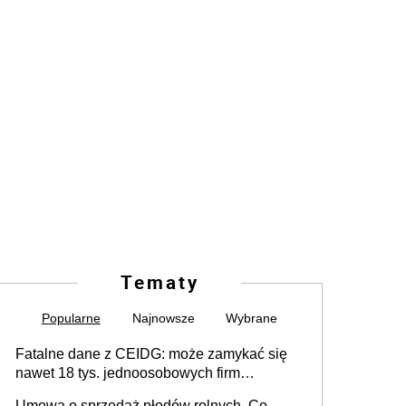
Tematy
Popularne
Najnowsze
Wybrane
Fatalne dane z CEIDG: może zamykać się
nawet 18 tys. jednoosobowych firm
miesięcznie
Umowa o sprzedaż płodów rolnych. Co