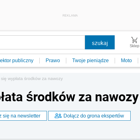
REKLAMA
Sklep
ektor publiczny
Prawo
Twoje pieniądze
Moto
 się wypłata środków za nawozy
płata środków za nawozy
 się na newsletter
Dołącz do grona ekspertów