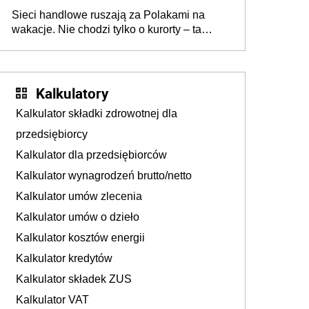
zakresie opakowań
Sieci handlowe ruszają za Polakami na
wakacje. Nie chodzi tylko o kurorty – ta
walka o portfele klientów dzieje się także
tam, gdzie wielu spędzi urlop po cichu
Kalkulatory
Kalkulator składki zdrowotnej dla
przedsiębiorcy
Kalkulator dla przedsiębiorców
Kalkulator wynagrodzeń brutto/netto
Kalkulator umów zlecenia
Kalkulator umów o dzieło
Kalkulator kosztów energii
Kalkulator kredytów
Kalkulator składek ZUS
Kalkulator VAT