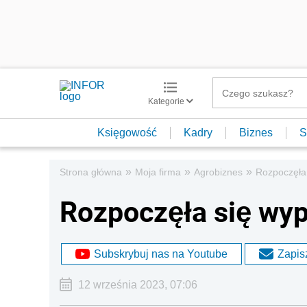
Kategorie
Księgowość
Kadry
Biznes
S
»
»
»
Strona główna
Moja firma
Agrobiznes
Rozpoczęła
Rozpoczęła się wy
Subskrybuj nas na Youtube
Zapisz
12 września 2023, 07:06