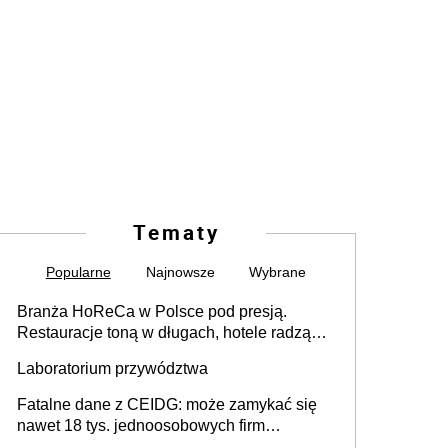
Tematy
Popularne
Najnowsze
Wybrane
Branża HoReCa w Polsce pod presją.
Restauracje toną w długach, hotele radzą
sobie lepiej [GOŚĆ INFOR.PL]
Laboratorium przywództwa
Fatalne dane z CEIDG: może zamykać się
nawet 18 tys. jednoosobowych firm
miesięcznie