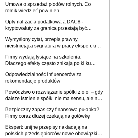
Umowa o sprzedaż płodów rolnych. Co
rolnik wiedzieć powinien
Optymalizacja podatkowa a DAC8 -
kryptowaluty za granicą przestają być
niewidoczne. I co dalej?
Wymyślony cytat, przepis prawny,
nieistniejąca sygnatura w pracy eksperckiej -
sam zakup ChatGPT to nie wdrożenie AI w
Firmy wydają tysiące na szkolenia.
firmie
Dlaczego efekty często znikają po kilku
tygodniach?
Odpowiedzialność influencerów za
rekomendacje produktów
Powództwo o rozwiązanie spółki z o.o. – gdy
dalsze istnienie spółki nie ma sensu, ale nie
wszyscy wspólnicy są tego zdania
Bezpieczny zapas czy finansowa pułapka?
Firmy coraz dłużej czekają na gotówkę
Ekspert: unijne przepisy nakładają na
polskich przedsiębiorców nowe obowiązki w