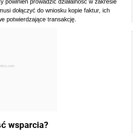
 powinien prowadzić działalność w zakresie
usi dołączyć do wniosku kopie faktur, ich
e potwierdzające transakcję.
REKLAMA
ść wsparcia?