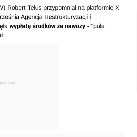
W) Robert Telus przypomniał na platformie X
rześnia Agencja Restrukturyzacji i
wypłatę środków za nawozy
zęła
- "pula
ł.
REKLAMA