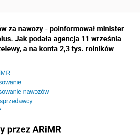
w za nawozy - poinformował minister
elus. Jak podała agencja 11 września
elewy, a na konta 2,3 tys. rolników
RiMR
sowanie
nsowanie nawozów
 sprzedawcy
?
zy przez ARiMR