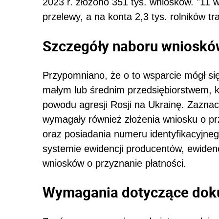
2023 r. złożono 351 tys. wniosków. "11 
przelewy, a na konta 2,3 tys. rolników tra
Szczegóły naboru wnioskó
Przypomniano, że o to wsparcie mógł si
małym lub średnim przedsiębiorstwem, k
powodu agresji Rosji na Ukrainę. Zaznac
wymagały również złożenia wniosku o pr
oraz posiadania numeru identyfikacyjne
systemie ewidencji producentów, ewidenc
wniosków o przyznanie płatności.
Wymagania dotyczące doku