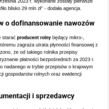
września 2023 r. wykonane zostały pierwsze
fiło blisko 29 mln zł" - dodała agencja.
w o dofinansowanie nawozów
producent rolny
ę starać
będący mikro-,
tóremu zagraża utrata płynności finansowej z
zono, że od takiego rolnika przepisy
zyznanie płatności bezpośrednich za 2023 r.
go nadanego w trybie przepisów o krajowym
ji gospodarstw rolnych oraz ewidencji
mentacji i sprzedawcy