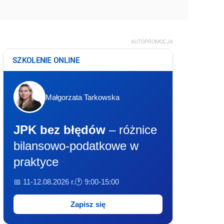
AUTOPROMOCJA
SZKOLENIE ONLINE
Małgorzata Tarkowska
JPK bez błędów
– różnice
bilansowo-podatkowe w
praktyce
📅 11-12.08.2026 r.
🕐 9:00-15:00
Zapisz się