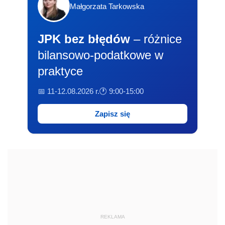
Małgorzata Tarkowska
JPK bez błędów
– różnice
bilansowo-podatkowe w
praktyce
📅 11-12.08.2026 r.
🕐 9:00-15:00
Zapisz się
REKLAMA