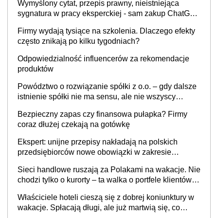
Wymyślony cytat, przepis prawny, nieistniejąca
sygnatura w pracy eksperckiej - sam zakup ChatGPT
to nie wdrożenie AI w firmie
Firmy wydają tysiące na szkolenia. Dlaczego efekty
często znikają po kilku tygodniach?
Odpowiedzialność influencerów za rekomendacje
produktów
Powództwo o rozwiązanie spółki z o.o. – gdy dalsze
istnienie spółki nie ma sensu, ale nie wszyscy
wspólnicy są tego zdania
Bezpieczny zapas czy finansowa pułapka? Firmy
coraz dłużej czekają na gotówkę
Ekspert: unijne przepisy nakładają na polskich
przedsiębiorców nowe obowiązki w zakresie
opakowań
Sieci handlowe ruszają za Polakami na wakacje. Nie
chodzi tylko o kurorty – ta walka o portfele klientów
dzieje się także tam, gdzie wielu spędzi urlop po
Właściciele hoteli cieszą się z dobrej koniunktury w
cichu
wakacje. Spłacają długi, ale już martwią się, co
będzie jesienią