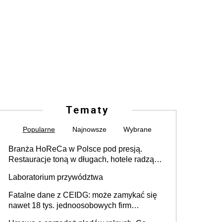
Tematy
Popularne
Najnowsze
Wybrane
Branża HoReCa w Polsce pod presją.
Restauracje toną w długach, hotele radzą
sobie lepiej [GOŚĆ INFOR.PL]
Laboratorium przywództwa
Fatalne dane z CEIDG: może zamykać się
nawet 18 tys. jednoosobowych firm
miesięcznie