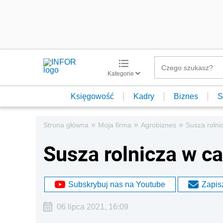
Kategorie
Księgowość
Kadry
Biznes
S
»
»
»
Strona główna
Moja firma
Agrobiznes
Susza rolni
Susza rolnicza w ca
Subskrybuj nas na Youtube
Zapisz
06 lipca 2021, 16:09