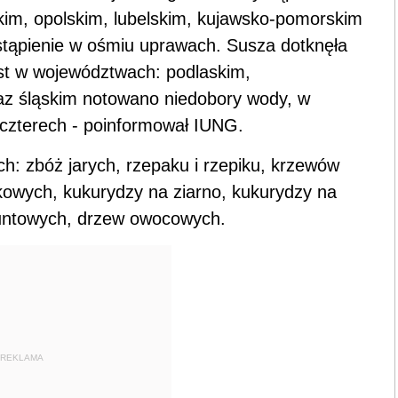
skim, opolskim, lubelskim, kujawsko-pomorskim
ystąpienie w ośmiu uprawach. Susza dotknęła
st w województwach: podlaskim,
az śląskim notowano niedobory wody, w
czterech - poinformował IUNG.
: zbóż jarych, rzepaku i rzepiku, krzewów
kowych, kukurydzy na ziarno, kukurydzy na
runtowych, drzew owocowych.
REKLAMA