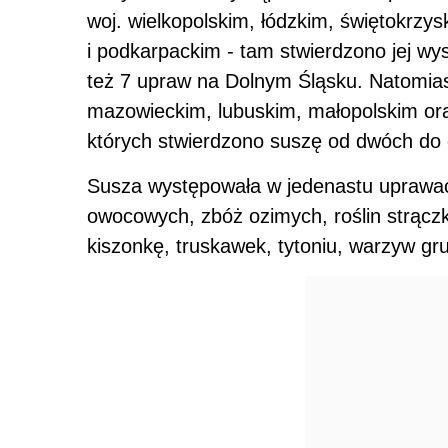
woj. wielkopolskim, łódzkim, świętokrzy
i podkarpackim - tam stwierdzono jej w
też 7 upraw na Dolnym Śląsku. Natomia
mazowieckim, lubuskim, małopolskim or
których stwierdzono suszę od dwóch do 
Susza występowała w jedenastu uprawach
owocowych, zbóż ozimych, roślin strącz
kiszonkę, truskawek, tytoniu, warzyw g