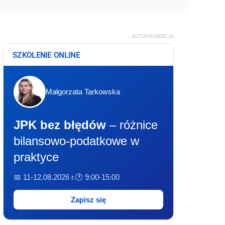
AUTOPROMOCJA
SZKOLENIE ONLINE
Małgorzata Tarkowska
JPK bez błędów
– różnice
bilansowo-podatkowe w
praktyce
📅 11-12.08.2026 r.
🕐 9:00-15:00
Zapisz się