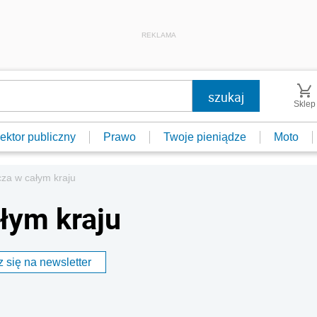
REKLAMA
Sklep
ektor publiczny
Prawo
Twoje pieniądze
Moto
cza w całym kraju
łym kraju
 się na newsletter