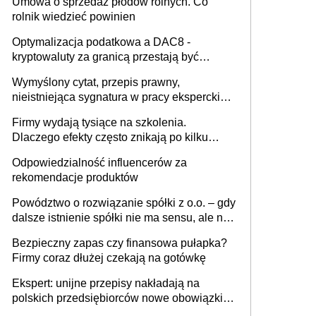
Umowa o sprzedaż płodów rolnych. Co
rolnik wiedzieć powinien
Optymalizacja podatkowa a DAC8 -
kryptowaluty za granicą przestają być
niewidoczne. I co dalej?
Wymyślony cytat, przepis prawny,
nieistniejąca sygnatura w pracy eksperckiej -
sam zakup ChatGPT to nie wdrożenie AI w
Firmy wydają tysiące na szkolenia.
firmie
Dlaczego efekty często znikają po kilku
tygodniach?
Odpowiedzialność influencerów za
rekomendacje produktów
Powództwo o rozwiązanie spółki z o.o. – gdy
dalsze istnienie spółki nie ma sensu, ale nie
wszyscy wspólnicy są tego zdania
Bezpieczny zapas czy finansowa pułapka?
Firmy coraz dłużej czekają na gotówkę
Ekspert: unijne przepisy nakładają na
polskich przedsiębiorców nowe obowiązki w
zakresie opakowań